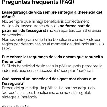
Preguntes freqüents (FAQ)
L’assegurança de vida sempre s’integra a l’herència del
difunt?
No. Sempre que hi hagi beneficiaris correctament
designats, l’assegurança de vida
no forma part del
patrimoni de l’assegurat
i no es reparteix com l’herència
convencional.
Només s’integrarà si no hi ha beneficiari o si no existeixen
regles per determinar-ho al moment del defunció (art. 84.3
LCA).
Puc cobrar l’assegurança de vida encara que renunciï a
l’herència?
Sí. Si ets beneficiari designat a la pòlissa, pots percebre la
indemnització sense necessitat d’acceptar l’herència.
Què passa si un beneficiari designat mor abans que
l’assegurat?
Depèn del que indiqui la pòlissa. La part no adquirida
“acrece” als altres beneficiaris, o, si no està regulat,
s’integra a l’herència.