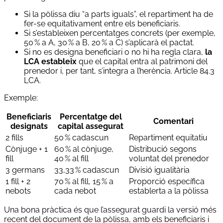
Si la pòlissa diu “a parts iguals”, el repartiment ha de
fer-se equitativament entre els beneficiaris.
Si s’estableixen percentatges concrets (per exemple,
50 % a A, 30 % a B, 20 % a C) s’aplicarà el pactat.
Si no es designa beneficiari o no hi ha regla clara,
la
LCA estableix
que el capital entra al patrimoni del
prenedor i, per tant, s’integra a l’herència. Article 84.3
LCA.
Exemple:
Beneficiaris
Percentatge del
Comentari
designats
capital assegurat
2 fills
50 % cadascun
Repartiment equitatiu
Cònjuge + 1
60 % al cònjuge,
Distribució segons
fill
40 % al fill
voluntat del prenedor
3 germans
33,33 % cadascun
Divisió igualitària
1 fill + 2
70 % al fill, 15 % a
Proporció específica
nebots
cada nebot
establerta a la pòlissa
Una bona pràctica és que l’assegurat guardi la versió més
recent del document de la pòlissa, amb els beneficiaris i