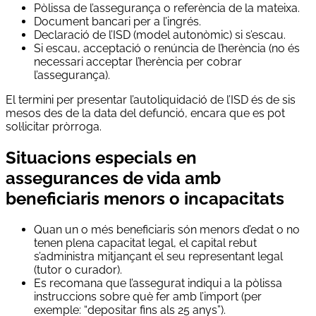
Pòlissa de l’assegurança o referència de la mateixa.
Document bancari per a l’ingrés.
Declaració de l’ISD (model autonòmic) si s’escau.
Si escau, acceptació o renúncia de l’herència (no és
necessari acceptar l’herència per cobrar
l’assegurança).
El termini per presentar l’autoliquidació de l’ISD és de sis
mesos des de la data del defunció, encara que es pot
sol·licitar pròrroga.
Situacions especials en
assegurances de vida amb
beneficiaris menors o incapacitats
Quan un o més beneficiaris són menors d’edat o no
tenen plena capacitat legal, el capital rebut
s’administra mitjançant el seu representant legal
(tutor o curador).
Es recomana que l’assegurat indiqui a la pòlissa
instruccions sobre què fer amb l’import (per
exemple: “depositar fins als 25 anys”).