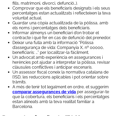
fills, matrimoni, divorci, defunció…).
Comprovar que els beneficiaris designats i els seus
percentatges estan actualitzats i reflecteixen la teva
voluntat actual.
Guardar una còpia actualitzada de la pòlissa, amb
els noms i percentatges dels beneficiaris.
Informar almenys un beneficiari d’on trobar el
contracte i què fer en cas de defunció del prenedor.
Deixar una fulla amb la informació “Pòlissa
d’assegurança de vida: Companyia X, nº 00000,
beneficiaris: …” per localitzar-la fàcilment.
Un advocat amb experiència en assegurances i
herències pot ajudar a interpretar la pòlissa, revisar
clàusules conflictives i anticipar escenaris.
Un assessor fiscal coneix la normativa catalana de
l’ISD, les reduccions aplicables i pot orientar sobre
tràmits.
A més de tenir tot legalment en ordre, et suggerim
comparar assegurances de vida
per assegurar-te
que la cobertura, els beneficiaris i els percentatges
estan alineats amb la teva realitat familiar a
Barcelona.