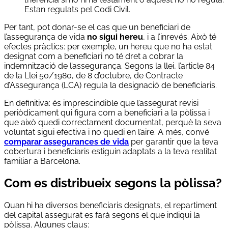
Estan regulats pel Codi Civil.
Per tant, pot donar-se el cas que un beneficiari de
l’assegurança de vida
no sigui hereu
, i a l’inrevés. Això té
efectes pràctics: per exemple, un hereu que no ha estat
designat com a beneficiari no té dret a cobrar la
indemnització de l’assegurança. Segons la llei, l’article 84
de la Llei 50/1980, de 8 d’octubre, de Contracte
d’Assegurança (LCA) regula la designació de beneficiaris.
En definitiva: és imprescindible que l’assegurat revisi
periòdicament qui figura com a beneficiari a la pòlissa i
que això quedi correctament documentat, perquè la seva
voluntat sigui efectiva i no quedi en l’aire. A més, convé
comparar assegurances de vida
per garantir que la teva
cobertura i beneficiaris estiguin adaptats a la teva realitat
familiar a Barcelona.
Com es distribueix segons la pòlissa?
Quan hi ha diversos beneficiaris designats, el repartiment
del capital assegurat es farà segons el que indiqui la
pòlissa. Algunes claus: