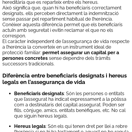
hereditària que es reparteix entre els hereus.
Això significa que, quan hi ha beneficiaris correctament
designats, ells perceben directament la indemnització
sense passar pel repartiment habitual de l’herència.
Conèixer aquesta diferència permet que els beneficiaris
actuïn amb seguretat i evitin reclamar el que no els
correspon.
El caràcter independent de l’assegurança de vida respecte
a l’herència la converteix en un instrument ideal de
protecció familiar:
permet assegurar un capital per a
persones concretes
sense dependre dels tràmits
successors tradicionals.
Diferència entre beneficiaris designats i hereus
legals en l’assegurança de vida
Beneficiaris designats
: Són les persones o entitats
que l’assegurat ha indicat expressament a la pòlissa
com a destinataris del capital assegurat. Poden ser
fills, cònjuge, amics, entitats benèfiques, etc. No cal
que siguin hereus legals.
Hereus legals
: Són els qui tenen dret per llei a rebre
l’herència si no hi ha testament o aquest no ho regula.