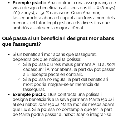
Exemple pràctic
: Ana contracta una assegurança de
vida i designa beneficiaris als seus dos fills, X (8 anys)
i Y (12 anys), al 50 % cadascun. Quan Ana mor,
l’asseguradora abona el capital a un fons a nom dels
menors, i el tutor legal gestiona els diners fins que
ambdós assoleixen la majoria d’edat.
Què passa si un beneficiari designat mor abans
que l’assegurat?
Si un beneficiari mor abans que l’assegurat,
dependrà del que indiqui la pòlissa:
Si la pòlissa diu “els meus germans A i B al 50 %
cadascun” i A mor abans, la part d’A pot passar
a B (excepte pacte en contrari).
Si la pòlissa no regula, la part del beneficiari
mort podria integrar-se en l’herència de
l’assegurat.
Exemple pràctic
: Lluís contracta una pòlissa i
designa beneficiaris a la seva germana Marta (50 %) i
al seu nebot Joan (50 %). Marta mor sis mesos abans
que Lluís. Si la pòlissa no contempla què fer, la part
de Marta podria passar al nebot Joan o integrar-se