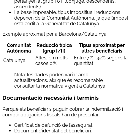
pertanyen al grup I o II (cònjuge, descendents,
ascendents).
La base imposable, tipus impositius i reduccions
depenen de la Comunitat Autònoma, ja que l’impost
està cedit a la Generalitat de Catalunya.
Exemple aproximat per a Barcelona/Catalunya:
Comunitat
Reducció típica
Tipus aproximat per
Autònoma
(grup I/II)
altres beneficiaris
Altes, en molts
Entre 7 % i 32 % segons la
Catalunya
casos 0 %
quantitat
Nota: les dades poden variar amb
actualitzacions, així que és recomanable
consultar la normativa vigent a Catalunya.
Documentació necessària i terminis
Perquè els beneficiaris puguin cobrar la indemnització i
complir obligacions fiscals han de presentar:
Certificat de defunció de l’assegurat.
Document d’identitat del beneficiari.