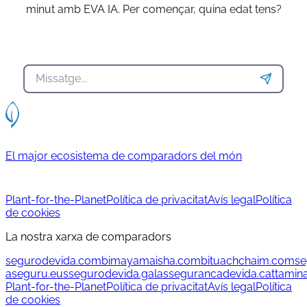
minut amb EVA IA. Per començar, quina edat tens?
El major ecosistema de comparadors del món
Plant-for-the-Planet
Política de privacitat
Avís legal
Política
de cookies
La nostra xarxa de comparadors
segurodevida.com
bimayamaisha.com
bituachchaim.com
se
aseguru.eus
segurodevida.gal
assegurancadevida.cat
tamin
Plant-for-the-Planet
Política de privacitat
Avís legal
Política
de cookies