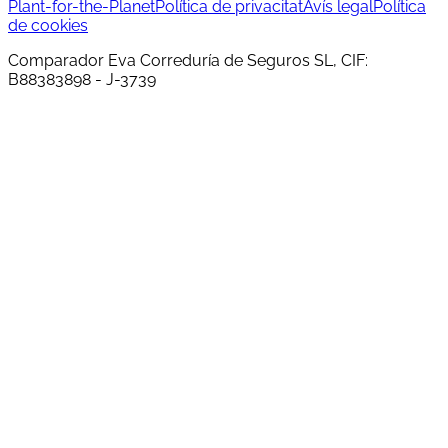
Plant-for-the-Planet
Política de privacitat
Avís legal
Política
de cookies
Comparador Eva Correduría de Seguros SL, CIF:
B88383898 - J-3739