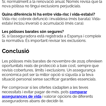
Sí, normalment a la renovació anual. Només revisa que la
nova pòlissa no tingui exclusions perjudicials.
Quina diferència hi ha entre vida-risc i vida-estalvi?
Vida-risc cobreix defunció i invalidesa (més barata). Vida-
estalvi inclou inversió o acumulació (més cara).
Les pòlisses barates són segures?
Sí, si l’asseguradora està registrada a Espanya i compleix
la normativa. És important revisar les exclusions.
Conclusió
Les pòlisses més barates de novembre de 2025 ofereixen
oportunitats reals de protecció a baix cost, sempre que
revisis cobertures, límits i exclusions. Un assegurança
econòmica pot ser la millor opció si s’ajusta a la teva
situació personal sense sacrificar garanties essencials.
Per comprovar si les ofertes s’adapten a les teves
necessitats i evitar pagar de més, pots
comparar
assegurances de vida
i valorar opcions de diferents
asseguradores abans de decidir-te.