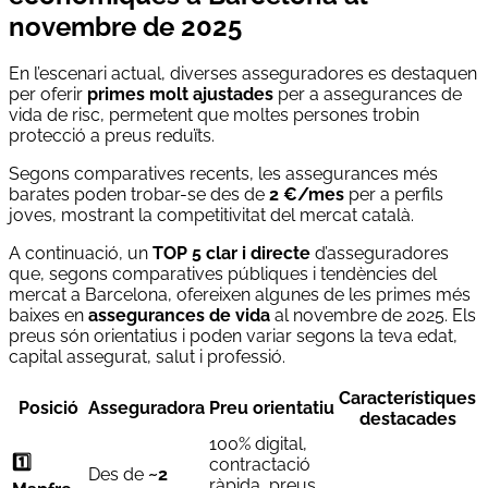
novembre de 2025
En l’escenari actual, diverses asseguradores es destaquen
per oferir
primes molt ajustades
per a assegurances de
vida de risc, permetent que moltes persones trobin
protecció a preus reduïts.
Segons comparatives recents, les assegurances més
barates poden trobar-se des de
2 €/mes
per a perfils
joves, mostrant la competitivitat del mercat català.
A continuació, un
TOP 5 clar i directe
d’asseguradores
que, segons comparatives públiques i tendències del
mercat a Barcelona, ofereixen algunes de les primes més
baixes en
assegurances de vida
al novembre de 2025. Els
preus són orientatius i poden variar segons la teva edat,
capital assegurat, salut i professió.
Característiques
Posició
Asseguradora
Preu orientatiu
destacades
100% digital,
1️⃣
contractació
Des de
~2
ràpida, preus