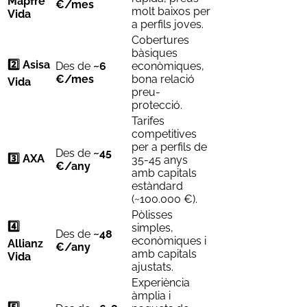
Mapfre
€/mes
molt baixos per
Vida
a perfils joves.
Cobertures
bàsiques
2️⃣ Asisa
Des de
~6
econòmiques,
€/mes
bona relació
Vida
preu-
protecció.
Tarifes
competitives
per a perfils de
Des de
~45
3️⃣ AXA
35-45 anys
€/any
amb capitals
estàndard
(~100.000 €).
Pòlisses
4️⃣
simples,
Des de
~48
econòmiques i
Allianz
€/any
amb capitals
Vida
ajustats.
Experiència
àmplia i