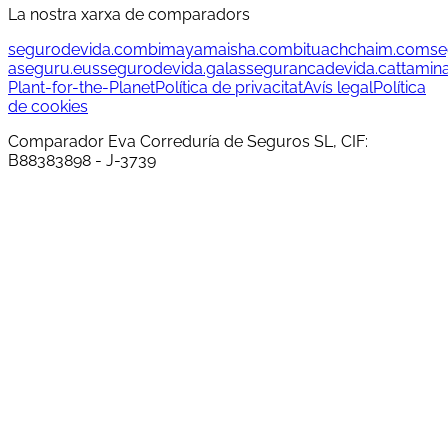
La nostra xarxa de comparadors
segurodevida.com
bimayamaisha.com
bituachchaim.com
se
aseguru.eus
segurodevida.gal
assegurancadevida.cat
tamin
Plant-for-the-Planet
Política de privacitat
Avís legal
Política
de cookies
Comparador Eva Correduría de Seguros SL, CIF:
B88383898 - J-3739