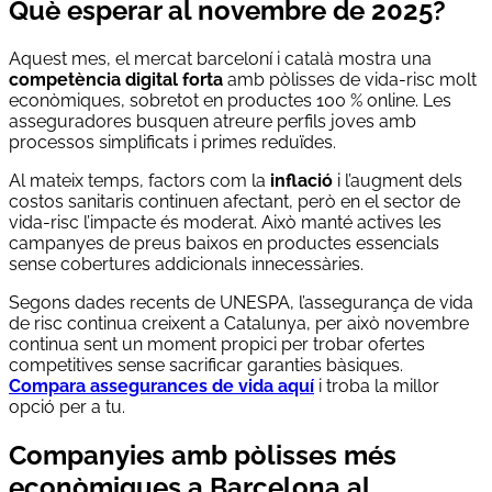
Què esperar al novembre de 2025?
Aquest mes, el mercat barceloní i català mostra una
competència digital forta
amb pòlisses de vida-risc molt
econòmiques, sobretot en productes 100 % online. Les
asseguradores busquen atreure perfils joves amb
processos simplificats i primes reduïdes.
Al mateix temps, factors com la
inflació
i l’augment dels
costos sanitaris continuen afectant, però en el sector de
vida-risc l’impacte és moderat. Això manté actives les
campanyes de preus baixos en productes essencials
sense cobertures addicionals innecessàries.
Segons dades recents de UNESPA, l’assegurança de vida
de risc continua creixent a Catalunya, per això novembre
continua sent un moment propici per trobar ofertes
competitives sense sacrificar garanties bàsiques.
Compara assegurances de vida aquí
i troba la millor
opció per a tu.
Companyies amb pòlisses més
econòmiques a Barcelona al