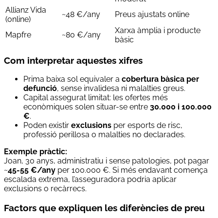
Allianz Vida
~48 €/any
Preus ajustats online
(online)
Xarxa àmplia i producte
Mapfre
~80 €/any
bàsic
Com interpretar aquestes xifres
Prima baixa sol equivaler a
cobertura bàsica per
defunció
, sense invalidesa ni malalties greus.
Capital assegurat limitat: les ofertes més
econòmiques solen situar-se entre
30.000 i 100.000
€
.
Poden existir
exclusions
per esports de risc,
professió perillosa o malalties no declarades.
Exemple pràctic:
Joan, 30 anys, administratiu i sense patologies, pot pagar
~
45-55 €/any
per 100.000 €. Si més endavant comença
escalada extrema, l’asseguradora podria aplicar
exclusions o recàrrecs.
Factors que expliquen les diferències de preu