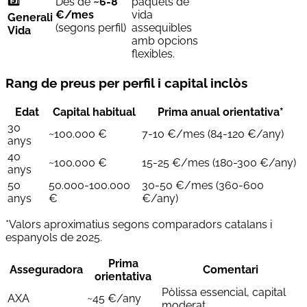
5️⃣
Des de
~6-8
paquets de
€/mes
vida
Generali
(segons perfil)
assequibles
Vida
amb opcions
flexibles.
Rang de preus per perfil i capital inclòs
Edat
Capital habitual
Prima anual orientativa*
30
~100.000 €
7-10 €/mes (84-120 €/any)
anys
40
~100.000 €
15-25 €/mes (180-300 €/any)
anys
50
50.000-100.000
30-50 €/mes (360-600
anys
€
€/any)
*Valors aproximatius segons comparadors catalans i
espanyols de 2025.
Prima
Asseguradora
Comentari
orientativa
Pòlissa essencial, capital
AXA
~45 €/any
moderat