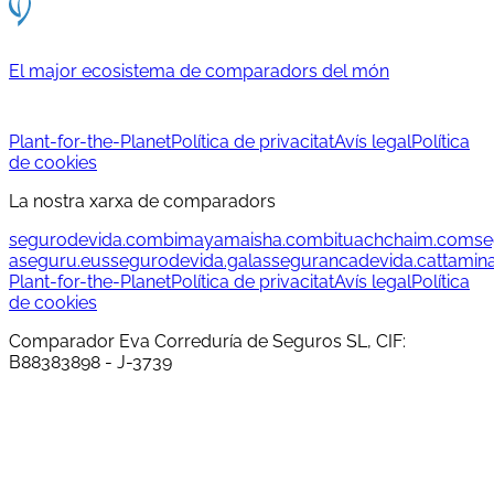
El major ecosistema de comparadors del món
Plant-for-the-Planet
Política de privacitat
Avís legal
Política
de cookies
La nostra xarxa de comparadors
segurodevida.com
bimayamaisha.com
bituachchaim.com
se
aseguru.eus
segurodevida.gal
assegurancadevida.cat
tamin
Plant-for-the-Planet
Política de privacitat
Avís legal
Política
de cookies
Comparador Eva Correduría de Seguros SL, CIF:
B88383898 - J-3739