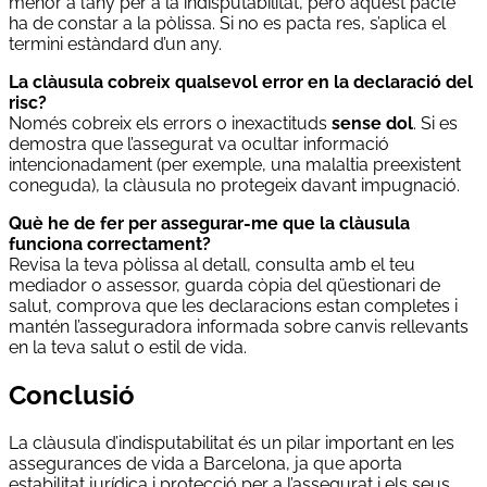
menor a l’any per a la indisputabilitat, però aquest pacte
ha de constar a la pòlissa. Si no es pacta res, s’aplica el
termini estàndard d’un any.
La clàusula cobreix qualsevol error en la declaració del
risc?
Només cobreix els errors o inexactituds
sense dol
. Si es
demostra que l’assegurat va ocultar informació
intencionadament (per exemple, una malaltia preexistent
coneguda), la clàusula no protegeix davant impugnació.
Què he de fer per assegurar-me que la clàusula
funciona correctament?
Revisa la teva pòlissa al detall, consulta amb el teu
mediador o assessor, guarda còpia del qüestionari de
salut, comprova que les declaracions estan completes i
mantén l’asseguradora informada sobre canvis rellevants
en la teva salut o estil de vida.
Conclusió
La clàusula d’indisputabilitat és un pilar important en les
assegurances de vida a Barcelona, ja que aporta
estabilitat jurídica i protecció per a l’assegurat i els seus