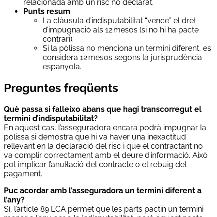
relacionada amb un risc no declarat.
Punts resum
:
La clàusula d’indisputabilitat “vence” el dret
d’impugnació als 12 mesos (si no hi ha pacte
contrari).
Si la pòlissa no menciona un termini diferent, es
considera 12 mesos segons la jurisprudència
espanyola.
Preguntes freqüents
Què passa si falleixo abans que hagi transcorregut el
termini d’indisputabilitat?
En aquest cas, l’asseguradora encara podrà impugnar la
pòlissa si demostra que hi va haver una inexactitud
rellevant en la declaració del risc i que el contractant no
va complir correctament amb el deure d’informació. Això
pot implicar l’anul·lació del contracte o el rebuig del
pagament.
Puc acordar amb l’asseguradora un termini diferent a
l’any?
Sí, l’article 89 LCA permet que les parts pactin un termini