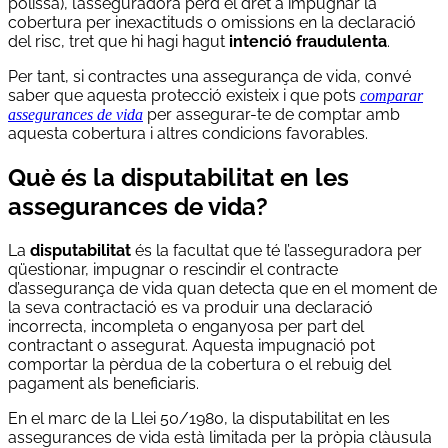
pòlissa), l’asseguradora perd el dret a impugnar la
cobertura per inexactituds o omissions en la declaració
del risc, tret que hi hagi hagut
intenció fraudulenta
.
Per tant, si contractes una assegurança de vida, convé
saber que aquesta protecció existeix i que pots
comparar
per assegurar-te de comptar amb
assegurances de vida
aquesta cobertura i altres condicions favorables.
Què és la disputabilitat en les
assegurances de vida?
La
disputabilitat
és la facultat que té l’asseguradora per
qüestionar, impugnar o rescindir el contracte
d’assegurança de vida quan detecta que en el moment de
la seva contractació es va produir una declaració
incorrecta, incompleta o enganyosa per part del
contractant o assegurat. Aquesta impugnació pot
comportar la pèrdua de la cobertura o el rebuig del
pagament als beneficiaris.
En el marc de la Llei 50/1980, la disputabilitat en les
assegurances de vida està limitada per la pròpia clàusula