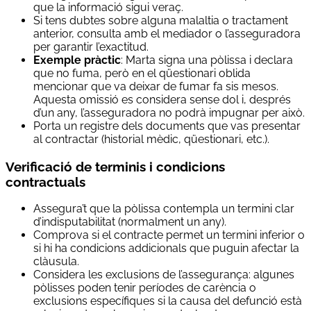
que la informació sigui veraç.
Si tens dubtes sobre alguna malaltia o tractament
anterior, consulta amb el mediador o l’asseguradora
per garantir l’exactitud.
Exemple pràctic
: Marta signa una pòlissa i declara
que no fuma, però en el qüestionari oblida
mencionar que va deixar de fumar fa sis mesos.
Aquesta omissió es considera sense dol i, després
d’un any, l’asseguradora no podrà impugnar per això.
Porta un registre dels documents que vas presentar
al contractar (historial mèdic, qüestionari, etc.).
Verificació de terminis i condicions
contractuals
Assegura’t que la pòlissa contempla un termini clar
d’indisputabilitat (normalment un any).
Comprova si el contracte permet un termini inferior o
si hi ha condicions addicionals que puguin afectar la
clàusula.
Considera les exclusions de l’assegurança: algunes
pòlisses poden tenir períodes de carència o
exclusions específiques si la causa del defunció està