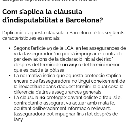
Com s’aplica la clàusula
d’indisputabilitat a Barcelona?
L’aplicació d’aquesta clàusula a Barcelona té les següents
característiques essencials:
Segons l’article 89 de la LCA, en les assegurances de
vida l’assegurador “no podrà impugnar el contracte
per desviacions de la declaració inicial del risc”
després del termini de
un any
o del termini menor
que es pacti a la pòlissa.
La normativa indica que aquesta protecció s’aplica
encara que l’asseguradora no tingui coneixement de
la inexactitud abans d’aquest termini, la qual cosa la
diferencia d’altres assegurances generals.
La clàusula
no
protegeix davant delicte o frau: si el
contractant o assegurat va actuar amb mala fe,
ocultant deliberadament informació rellevant,
l’asseguradora pot impugnar fins i tot després de
l’any.