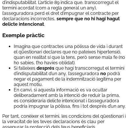
d’indisputabilitat. L’article 89 indica que, transcorregut el
termini acordat (com a regla general un any),
l’asseguradora perd el dret d’impugnar el contracte per
declaracions incorrectes,
sempre que no hi hagi hagut
delicte intencionat
.
Exemple pràctic
Imagina que contractes una pòlissa de vida i durant
el qüestionari declares que no pateixes hipertensió,
quan en realitat sí que la tens, però sense mala fe (no
ho sabies, t’ho havies oblidat).
Si falleixes
després
que hagi transcorregut el termini
d’indisputabilitat d’un any, l’asseguradora
no
podrà
negar el pagament de la indemnització legítima per
aquest motiu.
En canvi, si aquesta informació es va ocultar
deliberadament amb la intenció de reduir la prima,
es consideraria delicte intencionat i l’asseguradora
podria impugnar la pòlissa, fins i tot després d’un any.
Per tant, conèixer el termini, les condicions del qüestionari i
la veracitat de les teves declaracions és clau per
assegurar la protecció dels teus beneficiaris.