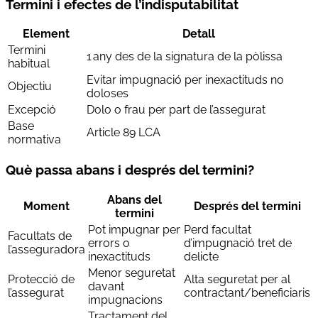
Termini i efectes de l’indisputabilitat
Element
Detall
Termini
1 any des de la signatura de la pòlissa
habitual
Evitar impugnació per inexactituds no
Objectiu
doloses
Excepció
Dolo o frau per part de l’assegurat
Base
Article 89 LCA
normativa
Què passa abans i després del termini?
Abans del
Moment
Després del termini
termini
Pot impugnar per
Perd facultat
Facultats de
errors o
d’impugnació tret de
l’asseguradora
inexactituds
delicte
Menor seguretat
Protecció de
Alta seguretat per al
davant
l’assegurat
contractant/beneficiaris
impugnacions
Tractament del