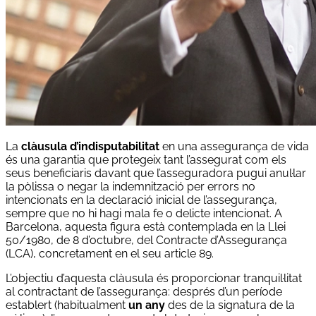
La
clàusula d’indisputabilitat
en una assegurança de vida
és una garantia que protegeix tant l’assegurat com els
seus beneficiaris davant que l’asseguradora pugui anul·lar
la pòlissa o negar la indemnització per errors no
intencionats en la declaració inicial de l’assegurança,
sempre que no hi hagi mala fe o delicte intencionat. A
Barcelona, aquesta figura està contemplada en la Llei
50/1980, de 8 d’octubre, del Contracte d’Assegurança
(LCA), concretament en el seu article 89.
L’objectiu d’aquesta clàusula és proporcionar tranquil·litat
al contractant de l’assegurança: després d’un període
establert (habitualment
un any
des de la signatura de la