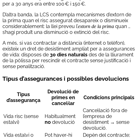
per a 30 anys era entre 100 € i 150 €.
D’altra banda, la LCS contempla mecanismes d’extorn de
la prima quan el risc assegurat desapareix o disminueix
considerablement: la llei preveu l’
quan …
extorn de la prima
s’hagi produït una disminució o extinció del risc.
A més, si vas contractar a distància (internet o telèfon),
existeix un dret de desistiment ampliat per a assegurances
de vida: disposes de
30 dies naturals
des de la lliurament
de la pòlissa per rescindir el contracte sense justificació i
sense penalització.
Tipus d’assegurances i possibles devolucions
Devolució de
Tipus
primes en
Condicions principals
d’assegurança
cancel·lar
Cancel·lació fora de
Vida risc (sense
Habitualment
l’empresa de
estalvi)
no
devolució
desistiment → sense
devolució.
Vida estalvi o
Pot haver-hi
Depèn del contracte;