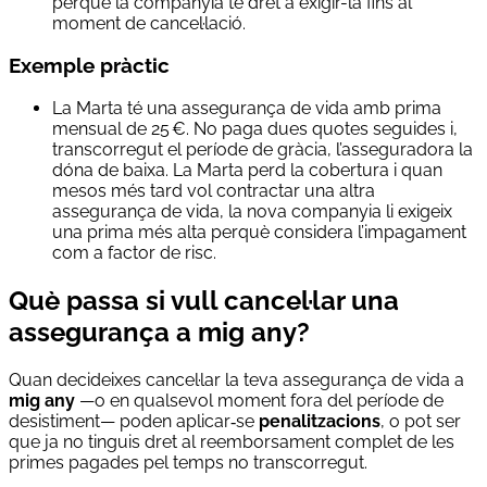
perquè la companyia té dret a exigir-la fins al
moment de cancel·lació.
Exemple pràctic
La Marta té una assegurança de vida amb prima
mensual de 25 €. No paga dues quotes seguides i,
transcorregut el període de gràcia, l’asseguradora la
dóna de baixa. La Marta perd la cobertura i quan
mesos més tard vol contractar una altra
assegurança de vida, la nova companyia li exigeix
una prima més alta perquè considera l’impagament
com a factor de risc.
Què passa si vull cancel·lar una
assegurança a mig any?
Quan decideixes cancel·lar la teva assegurança de vida a
mig any
—o en qualsevol moment fora del període de
desistiment— poden aplicar‑se
penalitzacions
, o pot ser
que ja no tinguis dret al reemborsament complet de les
primes pagades pel temps no transcorregut.