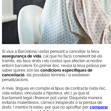
Si vius a Barcelona i estàs pensant a cancel·lar la teva
assegurança de vida
, cal que ho facis coneixent bé els
tràmits, els teus drets i els costos que afecten al nostre
entorn barceloní. En primer lloc, revisa la teva pòlissa per
saber quines són les
condicions específiques de
cancel·lació
, els possibles terminis i si existeixen
penalitzacions.
A més, tingues en compte el tipus de contracte (vida risc,
vida estalvi, vinculada a hipoteca, etc.), ja que el
tractament legal i financer pot variar. D’aquesta manera
evitaràs malentesos, càrrecs inesperats o la pèrdua de
drets. I mentre hi estàs, per què no aprofitar per
comparar