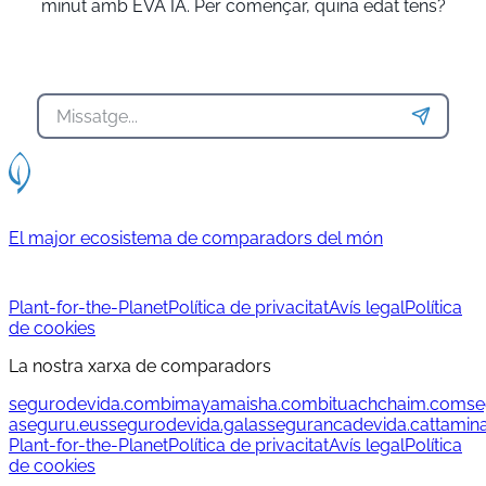
minut amb EVA IA. Per començar, quina edat tens?
El major ecosistema de comparadors del món
Plant-for-the-Planet
Política de privacitat
Avís legal
Política
de cookies
La nostra xarxa de comparadors
segurodevida.com
bimayamaisha.com
bituachchaim.com
se
aseguru.eus
segurodevida.gal
assegurancadevida.cat
tamin
Plant-for-the-Planet
Política de privacitat
Avís legal
Política
de cookies