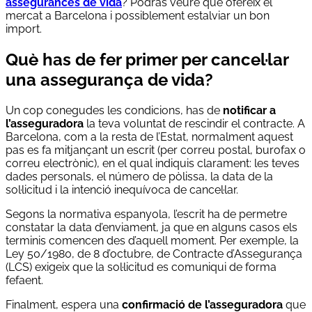
assegurances de vida
? Podràs veure què ofereix el
mercat a Barcelona i possiblement estalviar un bon
import.
Què has de fer primer per cancel·lar
una assegurança de vida?
Un cop conegudes les condicions, has de
notificar a
l’asseguradora
la teva voluntat de rescindir el contracte. A
Barcelona, com a la resta de l’Estat, normalment aquest
pas es fa mitjançant un escrit (per correu postal, burofax o
correu electrònic), en el qual indiquis clarament: les teves
dades personals, el número de pòlissa, la data de la
sol·licitud i la intenció inequívoca de cancel·lar.
Segons la normativa espanyola, l’escrit ha de permetre
constatar la data d’enviament, ja que en alguns casos els
terminis comencen des d’aquell moment. Per exemple, la
Ley 50/1980, de 8 d’octubre, de Contracte d’Assegurança
(LCS) exigeix que la sol·licitud es comuniqui de forma
fefaent.
Finalment, espera una
confirmació de l’asseguradora
que