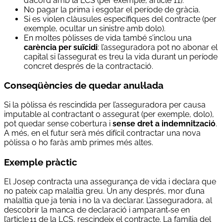
d’acord amb la LCS (per exemple, article 11).
No pagar la prima i esgotar el període de gràcia.
Si es violen clàusules específiques del contracte (per
exemple, ocultar un sinistre amb dolo).
En moltes pòlisses de vida també s’inclou una
carència per suïcidi
: l’asseguradora pot no abonar el
capital si l’assegurat es treu la vida durant un període
concret després de la contractació.
Conseqüències de quedar anul·lada
Si la pòlissa és rescindida per l’asseguradora per causa
imputable al contractant o assegurat (per exemple, dolo),
pot quedar sense cobertura i
sense dret a indemnització
.
A més, en el futur serà més difícil contractar una nova
pòlissa o ho faràs amb primes més altes.
Exemple pràctic
El Josep contracta una assegurança de vida i declara que
no pateix cap malaltia greu. Un any després, mor d’una
malaltia que ja tenia i no la va declarar. L’asseguradora, al
descobrir la manca de declaració i amparant‑se en
l’article 11 de la LCS, rescindeix el contracte. La família del