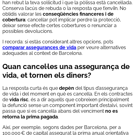
han rebut la teva sol·licitud i que la pòlissa està cancel·lada.
Conserva l’acús de rebuda o la resposta que t’enviïn. No
oblidis valorar les
conseqüències financeres i de
cobertura
: cancel·lar pot implicar perdre la protecció,
deixar sense efecte certes cobertures o renunciar a
possibles devolucions.
I recorda: si estàs considerant altres opcions, pots
comparar assegurances de vida
per veure alternatives
adequades al context de Barcelona.
Quan cancel·les una assegurança de
vida, et tornen els diners?
La resposta curta és que
depèn
del tipus d’assegurança
de vida i del moment en què es cancel·la. En els contractes
de
vida risc
, és a dir aquells que cobreixen principalment
la defunció sense un component important d’estalvi, sovint
passa que si es cancel·la abans del venciment
no es
retorna la prima pagada
.
Així, per exemple, segons dades per Barcelona, per a
100.000 € de capital assegurat la prima anual orientativa