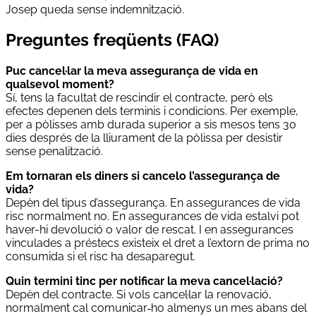
Josep queda sense indemnització.
Preguntes freqüents (FAQ)
Puc cancel·lar la meva assegurança de vida en
qualsevol moment?
Sí, tens la facultat de rescindir el contracte, però els
efectes depenen dels terminis i condicions. Per exemple,
per a pòlisses amb durada superior a sis mesos tens 30
dies després de la lliurament de la pòlissa per desistir
sense penalització.
Em tornaran els diners si cancelo l’assegurança de
vida?
Depèn del tipus d’assegurança. En assegurances de vida
risc normalment no. En assegurances de vida estalvi pot
haver-hi devolució o valor de rescat. I en assegurances
vinculades a préstecs existeix el dret a l’extorn de prima no
consumida si el risc ha desaparegut.
Quin termini tinc per notificar la meva cancel·lació?
Depèn del contracte. Si vols cancel·lar la renovació,
normalment cal comunicar‑ho almenys un mes abans del