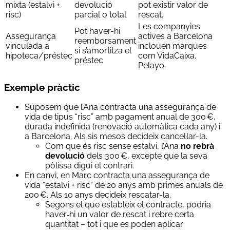
mixta (estalvi +
devolució
pot existir valor de
risc)
parcial o total
rescat.
Les companyies
Pot haver-hi
Assegurança
actives a Barcelona
reemborsament
vinculada a
inclouen marques
si s’amortitza el
hipoteca/préstec
com VidaCaixa,
préstec
Pelayo.
Exemple pràctic
Suposem que l’Ana contracta una assegurança de
vida de tipus “risc” amb pagament anual de 300 €,
durada indefinida (renovació automàtica cada any) i
a Barcelona. Als sis mesos decideix cancel·lar-la.
Com que és risc sense estalvi, l’Ana
no rebrà
devolució
dels 300 €, excepte que la seva
pòlissa digui el contrari.
En canvi, en Marc contracta una assegurança de
vida “estalvi + risc” de 20 anys amb primes anuals de
200 €. Als 10 anys decideix rescatar-la.
Segons el que estableix el contracte, podria
haver‑hi un valor de rescat i rebre certa
quantitat – tot i que es poden aplicar