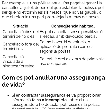
Per exemple, si una pòlissa anual s’ha pagat al gener i la
cancel·les al juliol, depèn del que estableixi la pòlissa: pot
ser que no et tornin els sis mesos “que no vas gaudir”, o
que et retornin una part prorratejada menys despeses.
Situació
Conseqüència habitual
Cancel·lació dins del
Es pot cancel·lar sense penalització i,
termini de 30 dies
si escau, amb devolució parcial.
Pot no haver-hi devolució, o
Cancel·lació fora del
aplicació de prorrata i càrrecs
termini inicial
segons la pòlissa.
Cancel·lació
Pot existir dret a extorn de prima si el
vinculada a
risc desapareix.
hipoteca/préstec
Com es pot anul·lar una assegurança
de vida?
Si en contractar l’assegurança es va proporcionar
informació
falsa o incompleta
sobre el risc i
l’asseguradora ho detecta, pot rescindir la pòlissa