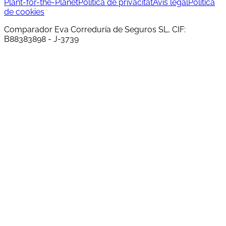
Plant-for-the-Planet
Política de privacitat
Avís legal
Política
de cookies
Comparador Eva Correduría de Seguros SL, CIF:
B88383898 - J-3739