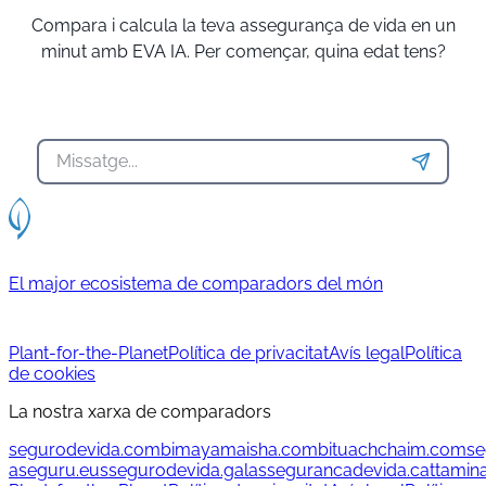
Compara i calcula la teva assegurança de vida en un
minut amb EVA IA. Per començar, quina edat tens?
El major ecosistema de comparadors del món
Plant-for-the-Planet
Política de privacitat
Avís legal
Política
de cookies
La nostra xarxa de comparadors
segurodevida.com
bimayamaisha.com
bituachchaim.com
se
aseguru.eus
segurodevida.gal
assegurancadevida.cat
tamin