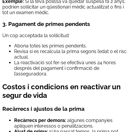
Exemple:
Si la teva pòlissa va quedar suspesa fa 2 anys,
podrien sol·licitar un qüestionari mèdic actualitzat o fins i
tot un examen mèdic.
3. Pagament de primes pendents
Un cop acceptada la sol·licitud:
Abona totes les primes pendents.
Revisa si es recalcula la prima segons l’edat o el risc
actual.
La reactivació sol fer-se efectiva unes 24 hores
després del pagament i confirmació de
l’asseguradora.
Costos i condicions en reactivar un
segur de vida
Recàrrecs i ajustos de la prima
Recàrrecs per demora:
algunes companyies
apliquen interessos o penalitzacions.
Ajust de prima:
si ha passat temps, la prima pot