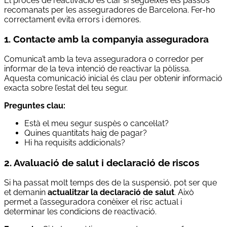
El procés de reactivació és clar si segueixes els passos
recomanats per les asseguradores de Barcelona. Fer-ho
correctament evita errors i demores.
1. Contacte amb la companyia asseguradora
Comunica’t amb la teva asseguradora o corredor per
informar de la teva intenció de reactivar la pòlissa.
Aquesta comunicació inicial és clau per obtenir informació
exacta sobre l’estat del teu segur.
Preguntes clau:
Està el meu segur suspès o cancel·lat?
Quines quantitats haig de pagar?
Hi ha requisits addicionals?
2. Avaluació de salut i declaració de riscos
Si ha passat molt temps des de la suspensió, pot ser que
et demanin
actualitzar la declaració de salut
. Això
permet a l’asseguradora conèixer el risc actual i
determinar les condicions de reactivació.