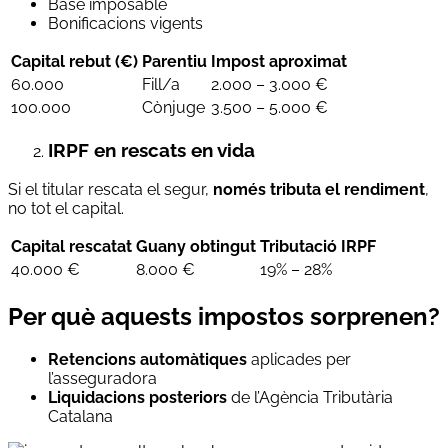
Base imposable
Bonificacions vigents
Capital rebut (€)
Parentiu
Impost aproximat
60.000
Fill/a
2.000 – 3.000 €
100.000
Cònjuge
3.500 – 5.000 €
IRPF en rescats en vida
Si el titular rescata el segur,
només tributa el rendiment
,
no tot el capital.
Capital rescatat
Guany obtingut
Tributació IRPF
40.000 €
8.000 €
19% – 28%
Per què aquests impostos sorprenen?
Retencions automàtiques
aplicades per
l’asseguradora
Liquidacions posteriors
de l’Agència Tributària
Catalana