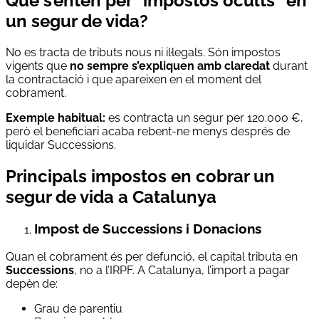
Què s’entén per “impostos ocults” en
un segur de vida?
No es tracta de tributs nous ni il·legals. Són impostos
vigents que
no sempre s’expliquen amb claredat
durant
la contractació i que apareixen en el moment del
cobrament.
Exemple habitual:
es contracta un segur per 120.000 €,
però el beneficiari acaba rebent-ne menys després de
liquidar Successions.
Principals impostos en cobrar un
segur de vida a Catalunya
Impost de Successions i Donacions
Quan el cobrament és per defunció, el capital tributa en
Successions
, no a l’IRPF. A Catalunya, l’import a pagar
depèn de:
Grau de parentiu