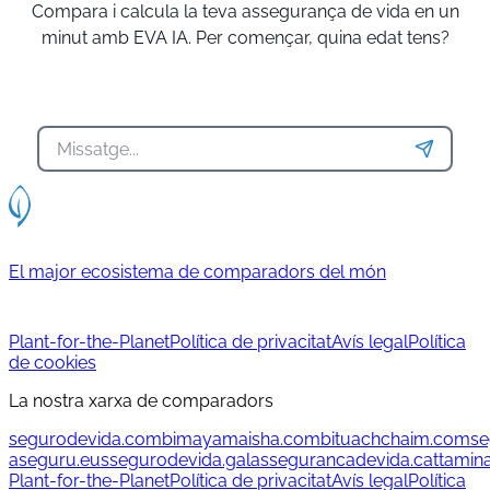
Compara i calcula la teva assegurança de vida en un
minut amb EVA IA. Per començar, quina edat tens?
El major ecosistema de comparadors del món
Plant-for-the-Planet
Política de privacitat
Avís legal
Política
de cookies
La nostra xarxa de comparadors
segurodevida.com
bimayamaisha.com
bituachchaim.com
se
aseguru.eus
segurodevida.gal
assegurancadevida.cat
tamin
Plant-for-the-Planet
Política de privacitat
Avís legal
Política