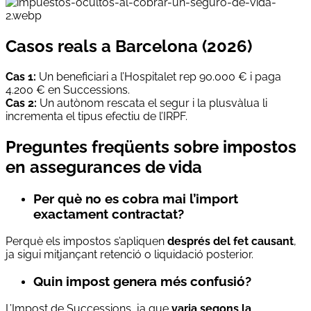
Casos reals a Barcelona (2026)
Cas 1:
Un beneficiari a l’Hospitalet rep 90.000 € i paga
4.200 € en Successions.
Cas 2:
Un autònom rescata el segur i la plusvàlua li
incrementa el tipus efectiu de l’IRPF.
Preguntes freqüents sobre impostos
en assegurances de vida
Per què no es cobra mai l’import
exactament contractat?
Perquè els impostos s’apliquen
després del fet causant
,
ja sigui mitjançant retenció o liquidació posterior.
Quin impost genera més confusió?
L’Impost de Successions, ja que
varia segons la