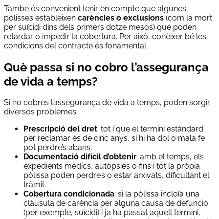
També és convenient tenir en compte que algunes
pòlisses estableixen
carències o exclusions
(com la mort
per suïcidi dins dels primers dotze mesos) que poden
retardar o impedir la cobertura. Per això, conèixer bé les
condicions del contracte és fonamental.
Què passa si no cobro l’assegurança
de vida a temps?
Si no cobres l’assegurança de vida a temps, poden sorgir
diversos problemes:
Prescripció del dret
: tot i que el termini estàndard
per reclamar és de cinc anys, si hi ha dol o mala fe
pot perdre’s abans.
Documentació difícil d’obtenir
: amb el temps, els
expedients mèdics, autòpsies o fins i tot la pròpia
pòlissa poden perdre’s o estar arxivats, dificultant el
tràmit.
Cobertura condicionada
: si la pòlissa incloïa una
clàusula de carència per alguna causa de defunció
(per exemple, suïcidi) i ja ha passat aquell termini,