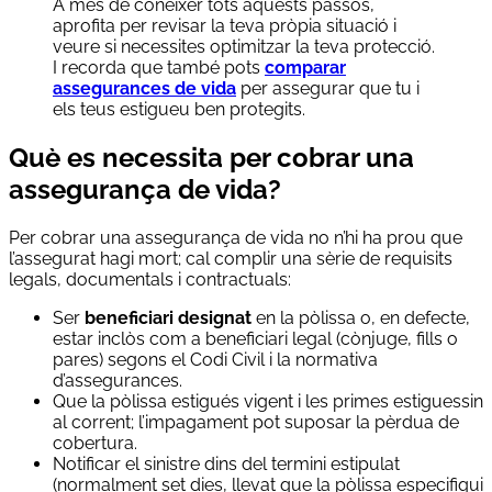
A més de conèixer tots aquests passos,
aprofita per revisar la teva pròpia situació i
veure si necessites optimitzar la teva protecció.
I recorda que també pots
comparar
assegurances de vida
per assegurar que tu i
els teus estigueu ben protegits.
Què es necessita per cobrar una
assegurança de vida?
Per cobrar una assegurança de vida no n’hi ha prou que
l’assegurat hagi mort; cal complir una sèrie de requisits
legals, documentals i contractuals:
Ser
beneficiari designat
en la pòlissa o, en defecte,
estar inclòs com a beneficiari legal (cònjuge, fills o
pares) segons el Codi Civil i la normativa
d’assegurances.
Que la pòlissa estigués vigent i les primes estiguessin
al corrent; l’impagament pot suposar la pèrdua de
cobertura.
Notificar el sinistre dins del termini estipulat
(normalment set dies, llevat que la pòlissa especifiqui