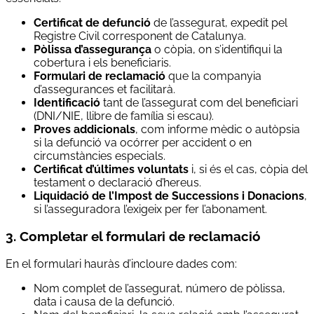
Certificat de defunció
de l’assegurat, expedit pel
Registre Civil corresponent de Catalunya.
Pòlissa d’assegurança
o còpia, on s’identifiqui la
cobertura i els beneficiaris.
Formulari de reclamació
que la companyia
d’assegurances et facilitarà.
Identificació
tant de l’assegurat com del beneficiari
(DNI/NIE, llibre de família si escau).
Proves addicionals
, com informe mèdic o autòpsia
si la defunció va ocórrer per accident o en
circumstàncies especials.
Certificat d’últimes voluntats
i, si és el cas, còpia del
testament o declaració d’hereus.
Liquidació de l’Impost de Successions i Donacions
,
si l’asseguradora l’exigeix per fer l’abonament.
3. Completar el formulari de reclamació
En el formulari hauràs d’incloure dades com:
Nom complet de l’assegurat, número de pòlissa,
data i causa de la defunció.