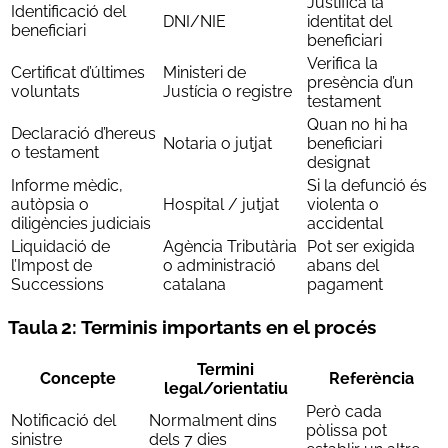
Justifica la
Identificació del
DNI/NIE
identitat del
beneficiari
beneficiari
Verifica la
Certificat d’últimes
Ministeri de
presència d’un
voluntats
Justícia o registre
testament
Quan no hi ha
Declaració d’hereus
Notaria o jutjat
beneficiari
o testament
designat
Informe mèdic,
Si la defunció és
autòpsia o
Hospital / jutjat
violenta o
diligències judiciais
accidental
Liquidació de
‎Agència Tributària
Pot ser exigida
l’Impost de
o administració
abans del
Successions
catalana
pagament
Taula 2: Terminis importants en el procés
Termini
Concepte
Referència
legal/orientatiu
Però cada
Notificació del
Normalment dins
pòlissa pot
sinistre
dels 7 dies