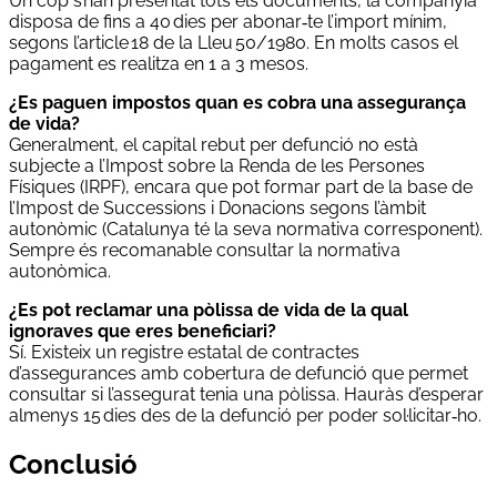
Un cop s’han presentat tots els documents, la companyia
disposa de fins a 40 dies per abonar‑te l’import mínim,
segons l’article 18 de la Lleu 50/1980. En molts casos el
pagament es realitza en 1 a 3 mesos.
¿Es paguen impostos quan es cobra una assegurança
de vida?
Generalment, el capital rebut per defunció no està
subjecte a l’Impost sobre la Renda de les Persones
Físiques (IRPF), encara que pot formar part de la base de
l’Impost de Successions i Donacions segons l’àmbit
autonòmic (Catalunya té la seva normativa corresponent).
Sempre és recomanable consultar la normativa
autonòmica.
¿Es pot reclamar una pòlissa de vida de la qual
ignoraves que eres beneficiari?
Sí. Existeix un registre estatal de contractes
d’assegurances amb cobertura de defunció que permet
consultar si l’assegurat tenia una pòlissa. Hauràs d’esperar
almenys 15 dies des de la defunció per poder sol·licitar‑ho.
Conclusió