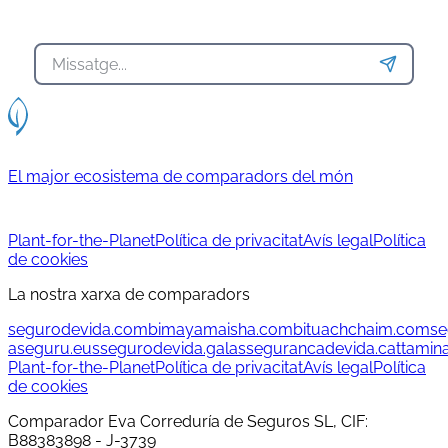
El major ecosistema de comparadors del món
Plant-for-the-Planet
Política de privacitat
Avís legal
Política
de cookies
La nostra xarxa de comparadors
segurodevida.com
bimayamaisha.com
bituachchaim.com
se
aseguru.eus
segurodevida.gal
assegurancadevida.cat
tamin
Plant-for-the-Planet
Política de privacitat
Avís legal
Política
de cookies
Comparador Eva Correduría de Seguros SL, CIF:
B88383898 - J-3739