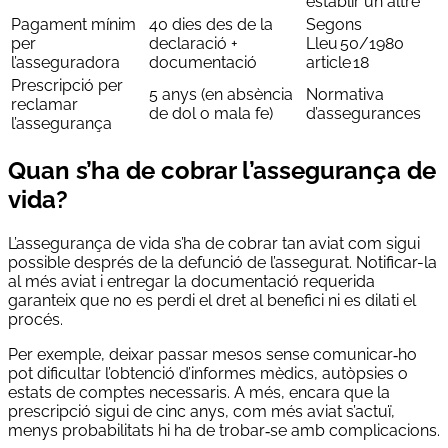
establir un altre
Pagament mínim
40 dies des de la
Segons
per
declaració +
Lleu 50/1980
l’asseguradora
documentació
article 18
Prescripció per
5 anys (en absència
Normativa
reclamar
de dol o mala fe)
d’assegurances
l’assegurança
Quan s’ha de cobrar l’assegurança de
vida?
L’assegurança de vida s’ha de cobrar tan aviat com sigui
possible després de la defunció de l’assegurat. Notificar-la
al més aviat i entregar la documentació requerida
garanteix que no es perdi el dret al benefici ni es dilati el
procés.
Per exemple, deixar passar mesos sense comunicar‑ho
pot dificultar l’obtenció d’informes mèdics, autòpsies o
estats de comptes necessaris. A més, encara que la
prescripció sigui de cinc anys, com més aviat s’actuï,
menys probabilitats hi ha de trobar‑se amb complicacions.