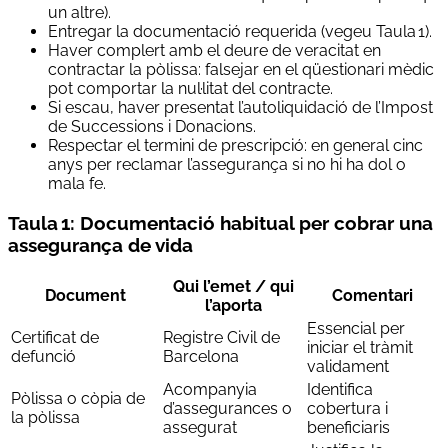
un altre).
Entregar la documentació requerida (vegeu Taula 1).
Haver complert amb el deure de veracitat en
contractar la pòlissa: falsejar en el qüestionari mèdic
pot comportar la nul·litat del contracte.
Si escau, haver presentat l’autoliquidació de l’Impost
de Successions i Donacions.
Respectar el termini de prescripció: en general cinc
anys per reclamar l’assegurança si no hi ha dol o
mala fe.
Taula 1: Documentació habitual per cobrar una
assegurança de vida
Qui l’emet / qui
Document
Comentari
l’aporta
Essencial per
Certificat de
Registre Civil de
iniciar el tràmit
defunció
Barcelona
validament
Acompanyia
Identifica
Pòlissa o còpia de
d’assegurances o
cobertura i
la pòlissa
assegurat
beneficiaris