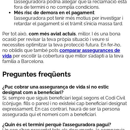
l’asseguradora podria al·legar que la reclamació està
fora de termini o no complia condicions.
Més risc de demora en el pagament
:
l’asseguradora pot tenir més motius per investigar i
retardar el pagament si el tràmit s’inicia massa tard.
Per tot això,
com més aviat actuis
, millor. I és una bona
ocasió per revisar la teva pròpia situació i veure si
necessites optimitzar la teva protecció futura. En fer‑ho,
no oblidis que també pots
comparar assegurances de
vida
per escollir la cobertura que millor s’adapti a la teva
família a Barcelona.
Preguntes freqüents
¿Puc cobrar una assegurança de vida si no estic
designat com a beneficiari?
Sí, sempre que siguis beneficiari legal segons el Codi Civil
(cònjuge, fills o pares) i no existeixi cap beneficiari designat
expressament. En cas contrari, haurà de ser la persona
assegurada qui et nomeni com a beneficiari.
¿Quin és el termini perquè l’asseguradora pagui?