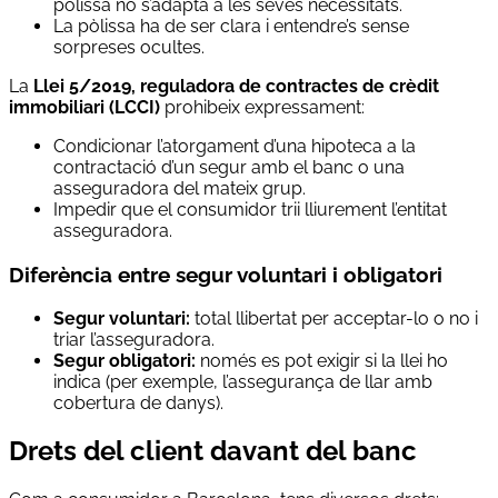
pòlissa no s’adapta a les seves necessitats.
La pòlissa ha de ser clara i entendre’s sense
sorpreses ocultes.
La
Llei 5/2019, reguladora de contractes de crèdit
immobiliari (LCCI)
prohibeix expressament:
Condicionar l’atorgament d’una hipoteca a la
contractació d’un segur amb el banc o una
asseguradora del mateix grup.
Impedir que el consumidor trii lliurement l’entitat
asseguradora.
Diferència entre segur voluntari i obligatori
Segur voluntari:
total llibertat per acceptar-lo o no i
triar l’asseguradora.
Segur obligatori:
només es pot exigir si la llei ho
indica (per exemple, l’assegurança de llar amb
cobertura de danys).
Drets del client davant del banc