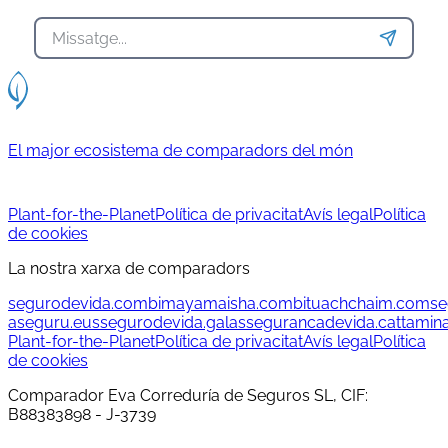
El major ecosistema de comparadors del món
Plant-for-the-Planet
Política de privacitat
Avís legal
Política
de cookies
La nostra xarxa de comparadors
segurodevida.com
bimayamaisha.com
bituachchaim.com
se
aseguru.eus
segurodevida.gal
assegurancadevida.cat
tamin
Plant-for-the-Planet
Política de privacitat
Avís legal
Política
de cookies
Comparador Eva Correduría de Seguros SL, CIF:
B88383898 - J-3739