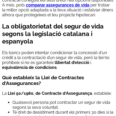
contracte coneguis els teus drets i les opcions disponibles.
A més, pots
comparar assegurances de vida
per trobar
la millor opció adaptada a la teva situació i estalviar diners
alhora que protegeixes el teu projecte hipotecari.
La obligatorietat del segur de vida
segons la legislació catalana i
espanyola
Els bancs poden intentar condicionar la concessió d'un
crèdit a la contractació d’un segur de vida, però la llei ho
prohibeix si no es garanteix
llibertat d’elecció
i
equivalència de condicions
.
Què estableix la Llei de Contractes
d'Assegurances?
La
Llei 50/1980, de Contracte d'Assegurança
, estableix:
Qualsevol persona pot contractar un segur de vida
segons la seva voluntat.
Té dret de desistiment durant els primers 30 dies si la