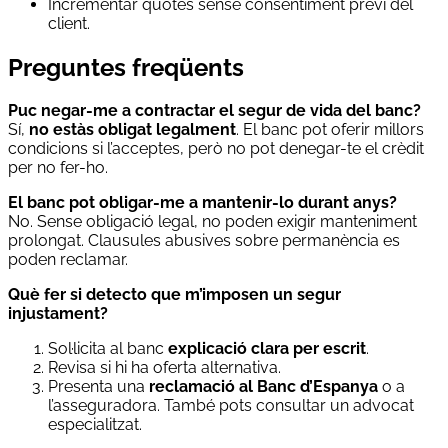
Incrementar quotes sense consentiment previ del
client.
Preguntes freqüents
Puc negar-me a contractar el segur de vida del banc?
Sí,
no estàs obligat legalment
. El banc pot oferir millors
condicions si l’acceptes, però no pot denegar-te el crèdit
per no fer-ho.
El banc pot obligar-me a mantenir-lo durant anys?
No. Sense obligació legal, no poden exigir manteniment
prolongat. Clausules abusives sobre permanència es
poden reclamar.
Què fer si detecto que m’imposen un segur
injustament?
Sol·licita al banc
explicació clara per escrit
.
Revisa si hi ha oferta alternativa.
Presenta una
reclamació al Banc d’Espanya
o a
l’asseguradora. També pots consultar un advocat
especialitzat.