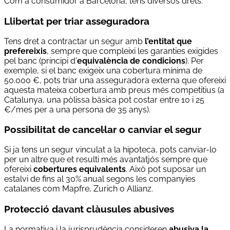
Com a consumidor a Barcelona, tens diversos drets:
Llibertat per triar asseguradora
Tens dret a contractar un segur amb
l’entitat que
prefereixis
, sempre que compleixi les garanties exigides
pel banc (principi d'
equivalència de condicions
). Per
exemple, si el banc exigeix una cobertura mínima de
50.000 €, pots triar una asseguradora externa que ofereixi
aquesta mateixa cobertura amb preus més competitius (a
Catalunya, una pòlissa bàsica pot costar entre 10 i 25
€/mes per a una persona de 35 anys).
Possibilitat de cancel·lar o canviar el segur
Si ja tens un segur vinculat a la hipoteca, pots canviar-lo
per un altre que et resulti més avantatjós sempre que
ofereixi
cobertures equivalents
. Això pot suposar un
estalvi de fins al 30% anual segons les companyies
catalanes com Mapfre, Zurich o Allianz.
Protecció davant clàusules abusives
La normativa i la jurisprudència consideren
abusiva la