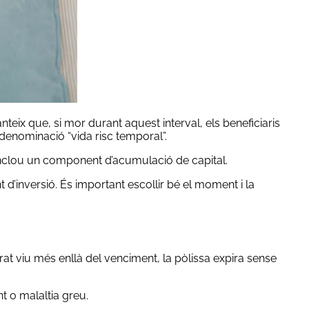
nteix que, si mor durant aquest interval, els beneficiaris
denominació “vida risc temporal”.
 inclou un component d’acumulació de capital.
d’inversió. És important escollir bé el moment i la
rat viu més enllà del venciment, la pòlissa expira sense
t o malaltia greu.