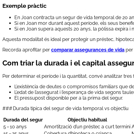
Exemple pràctic
En Joan contracta un segur de vida temporal de 20 an
Si en Joan mor durant aquest període, els seus benefic
Si en Joan supera aquests 20 anys, la pòlissa expira i
Aquesta modalitat és ideal per protegir un préstec, hipoteca
Recorda aprofitar per
comparar assegurances de vida
per 
Com triar la durada i el capital assegu
Per determinar el període i la quantitat, convé analitzar tres 
L’existència de deutes o compromisos familiars que 
L’edat de l’assegurat i l’esperança de vida segons taule
El pressupost disponible per a la prima del segur.
### Durada típica del segur de vida temporal vs objectiu
Durada del segur
Objectiu habitual
5 – 10 anys
Amortització d’un préstec a curt termini
15 – 25 anys
Cobertura d’hipoteca o criança
M