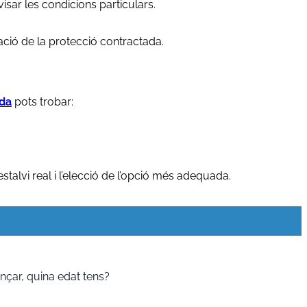
isar les condicions particulars.
ació de la protecció contractada.
ida
pots trobar:
talvi real i l’elecció de l’opció més adequada.
çar, quina edat tens?