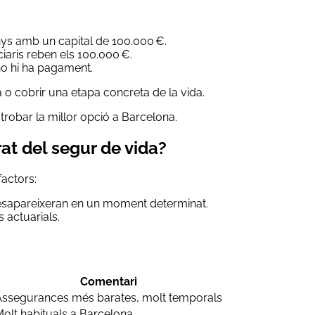
ys amb un capital de 100.000 €.
iaris reben els 100.000 €.
 no hi ha pagament.
 o cobrir una etapa concreta de la vida.
trobar la millor opció a Barcelona.
rat del segur de vida?
factors:
desapareixeran en un moment determinat.
s actuarials.
Comentari
Assegurances més barates, molt temporals
olt habituals a Barcelona