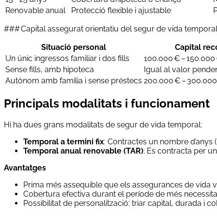
Renovable anual
Protecció flexible i ajustable
P
### Capital assegurat orientatiu del segur de vida tempora
Situació personal
Capital re
Un únic ingressos familiar i dos fills
100.000 € – 150.000
Sense fills, amb hipoteca
Igual al valor pende
Autònom amb família i sense préstecs
200.000 € – 300.000
Principals modalitats i funcionament
Hi ha dues grans modalitats de segur de vida temporal:
Temporal a termini fix
: Contractes un nombre d’anys (
Temporal anual renovable (TAR)
: Es contracta per u
Avantatges
Prima més assequible que els assegurances de vida vit
Cobertura efectiva durant el període de més necessitat (
Possibilitat de personalització: triar capital, durada i 