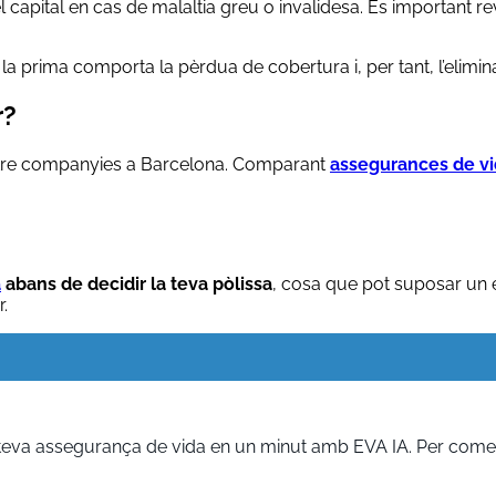
apital en cas de malaltia greu o invalidesa. És important rev
a prima comporta la pèrdua de cobertura i, per tant, l’elimin
r?
entre companyies a Barcelona. Comparant
assegurances de v
a
abans de decidir la teva pòlissa
, cosa que pot suposar un es
r.
 teva assegurança de vida en un minut amb EVA IA. Per comen